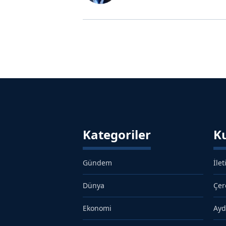
Kategoriler
K
Gündem
İlet
Dünya
Çer
Ekonomi
Ayd