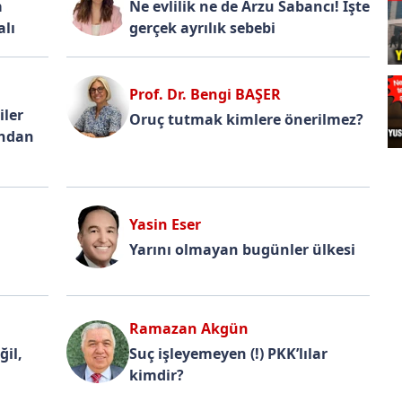
a
Ne evlilik ne de Arzu Sabancı! İşte
lı
gerçek ayrılık sebebi
Prof. Dr. Bengi BAŞER
iler
Oruç tutmak kimlere önerilmez?
ından
Yasin Eser
Yarını olmayan bugünler ülkesi
Ramazan Akgün
ğil,
Suç işleyemeyen (!) PKK’lılar
kimdir?