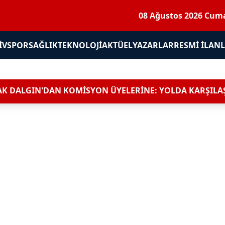
08 Ağustos 2026 Cuma
IV
SPOR
SAĞLIK
TEKNOLOJI
AKTÜEL
YAZARLAR
RESMI İLAN