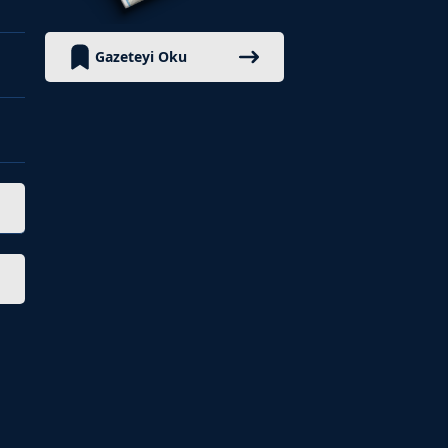
Yalova
Karabük
Gazeteyi Oku
Kilis
Osmaniye
Düzce