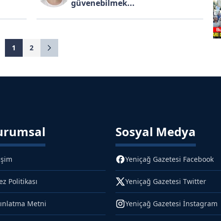
güvenebilmek...
1
2
urumsal
Sosyal Medya
işim
Yeniçağ Gazetesi Facebook
ez Politikası
Yeniçağ Gazetesi Twitter
ınlatma Metni
Yeniçağ Gazetesi İnstagram