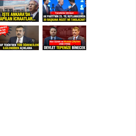
Hakkari
Hatay
Isparta
Mersin
İstanbul
İzmir
Kars
Kastamonu
Kayseri
Kırklareli
Kırşehir
Kocaeli
Konya
Kütahya
Malatya
Manisa