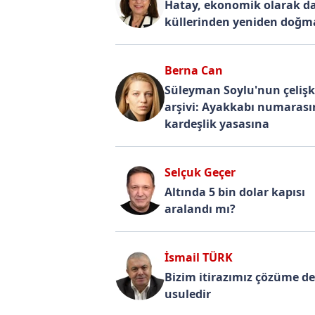
Hatay, ekonomik olarak d
küllerinden yeniden doğma
Berna Can
Süleyman Soylu'nun çelişk
arşivi: Ayakkabı numaras
kardeşlik yasasına
Selçuk Geçer
Altında 5 bin dolar kapısı
aralandı mı?
İsmail TÜRK
Bizim itirazımız çözüme de
usuledir