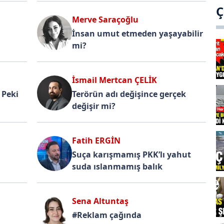
Ç
Merve Saraçoğlu
İnsan umut etmeden yaşayabilir
mi?
İsmail Mertcan ÇELİK
 Peki
Terörün adı değişince gerçek
değişir mi?
Fatih ERGİN
Suça karışmamış PKK’lı yahut
suda ıslanmamış balık
Sena Altuntaş
#Reklam çağında