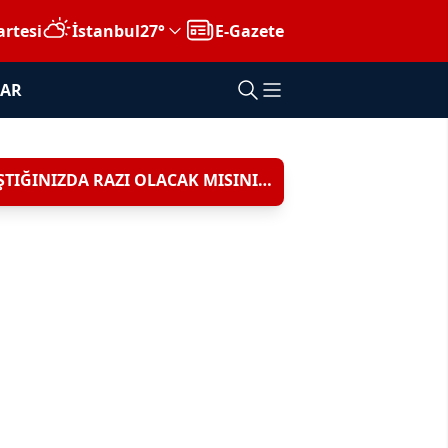
rtesi
İstanbul
27°
E-Gazete
Adana
LAR
Adıyaman
Afyon
Ağrı
İYİ PARTİLİ BURAK DALGIN'DAN KOMİSYON ÜYELERİNE: YOLDA KARŞILAŞTIĞINIZDA RAZI OLACAK MISINIZ?
Amasya
Ankara
Antalya
Artvin
Aydın
Balıkesir
Bilecik
Bingöl
Bitlis
Bolu