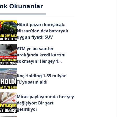
ok Okunanlar
Kmaraş
Mardin
Muğla
Hibrit pazarı karışacak:
Muş
Nissan’dan dev bataryalı
Nevşehir
uygun fiyatlı SUV
Niğde
ATM'ye bu saatler
Ordu
aralığında kredi kartını
Rize
sokmayın: Her şey 1
Sakarya
dakikada oluyor
Samsun
Koç Holding 1.85 milyar
TL'ye satın aldı
Siirt
Sinop
Miras paylaşımında her şey
Sivas
değişiyor: Bir şart
Tekirdağ
getiriliyor
Tokat