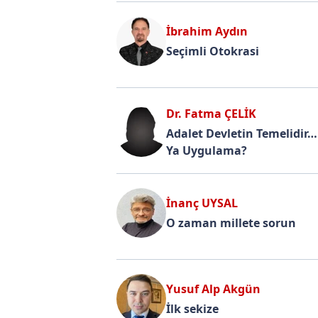
İbrahim Aydın
Seçimli Otokrasi
Dr. Fatma ÇELİK
Adalet Devletin Temelidir…
Ya Uygulama?
İnanç UYSAL
O zaman millete sorun
Yusuf Alp Akgün
İlk sekize