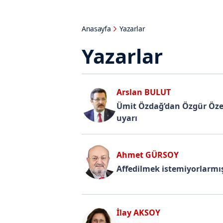
Anasayfa
Yazarlar
Yazarlar
Arslan BULUT
Ümit Özdağ’dan Özgür Özel
uyarı
Ahmet GÜRSOY
Affedilmek istemiyorlarmış
İlay AKSOY