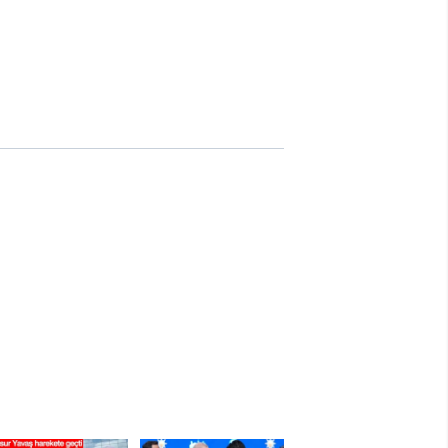
Burdur
Bursa
Çanakkale
Çankırı
Çorum
Denizli
Diyarbakır
Edirne
Elazığ
Erzincan
Erzurum
Eskişehir
Gaziantep
Giresun
Gümüşhane